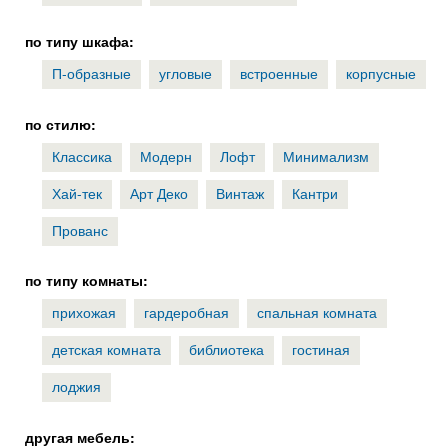
по типу шкафа:
П-образные
угловые
встроенные
корпусные
по стилю:
Классика
Модерн
Лофт
Минимализм
Хай-тек
Арт Деко
Винтаж
Кантри
Прованс
по типу комнаты:
прихожая
гардеробная
спальная комната
детская комната
библиотека
гостиная
лоджия
другая мебель: