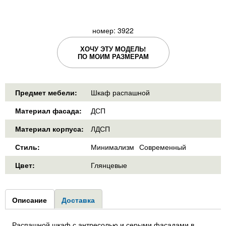
номер: 3922
ХОЧУ ЭТУ МОДЕЛЬ!
ПО МОИМ РАЗМЕРАМ
Предмет мебели:
Шкаф распашной
Материал фасада:
ДСП
Материал корпуса:
ЛДСП
Стиль:
Минимализм
Современный
Цвет:
Глянцевые
Group1
Описание
(активная
Доставка
вкладка)
Распашной шкаф с антресолью и серыми фасадами в