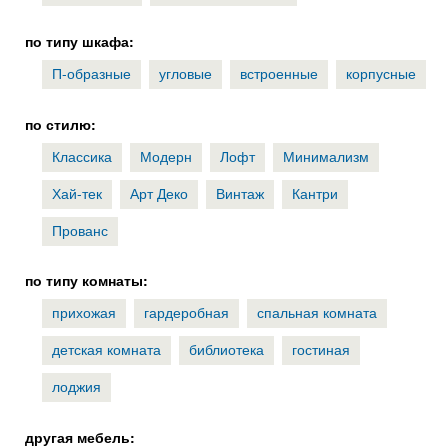
по типу шкафа:
П-образные
угловые
встроенные
корпусные
по стилю:
Классика
Модерн
Лофт
Минимализм
Хай-тек
Арт Деко
Винтаж
Кантри
Прованс
по типу комнаты:
прихожая
гардеробная
спальная комната
детская комната
библиотека
гостиная
лоджия
другая мебель: