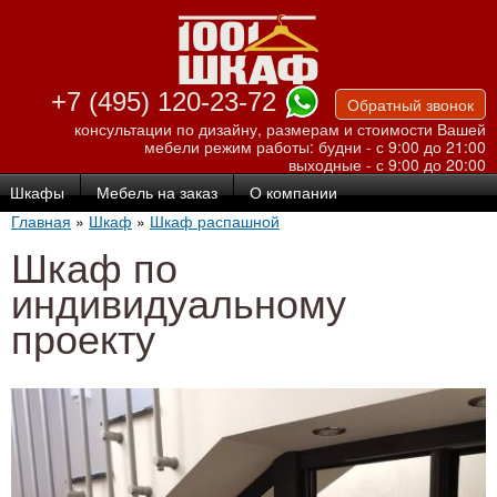
Перейти к
основному
содержанию
+7 (495) 120-23-72
Обратный звонок
консультации по дизайну, размерам и стоимости Вашей
мебели
режим работы: будни - с 9:00 до 21:00
выходные - с 9:00 до 20:00
Шкафы
Мебель на заказ
О компании
Главная
»
Шкаф
»
Шкаф распашной
Шкаф по
индивидуальному
проекту