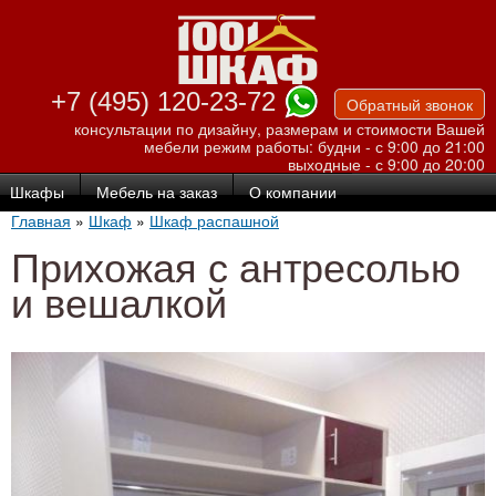
Перейти к
основному
содержанию
+7 (495) 120-23-72
Обратный звонок
консультации по дизайну, размерам и стоимости Вашей
мебели
режим работы: будни - с 9:00 до 21:00
выходные - с 9:00 до 20:00
Шкафы
Мебель на заказ
О компании
Главная
»
Шкаф
»
Шкаф распашной
Прихожая с антресолью
и вешалкой