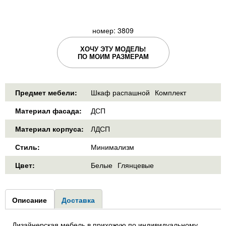
номер: 3809
ХОЧУ ЭТУ МОДЕЛЬ!
ПО МОИМ РАЗМЕРАМ
Предмет мебели:
Шкаф распашной
Комплект
Материал фасада:
ДСП
Материал корпуса:
ЛДСП
Стиль:
Минимализм
Цвет:
Белые
Глянцевые
Group1
Описание
(активная
Доставка
вкладка)
Дизайнерская мебель в прихожую по индивидуальному