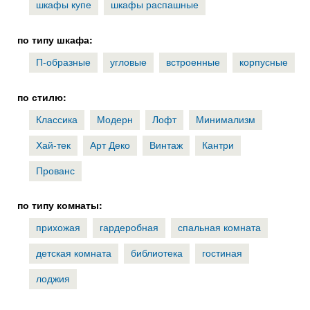
шкафы купе
шкафы распашные
по типу шкафа:
П-образные
угловые
встроенные
корпусные
по стилю:
Классика
Модерн
Лофт
Минимализм
Хай-тек
Арт Деко
Винтаж
Кантри
Прованс
по типу комнаты:
прихожая
гардеробная
спальная комната
детская комната
библиотека
гостиная
лоджия