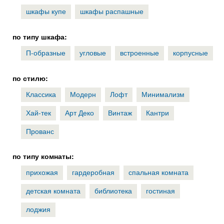
шкафы купе
шкафы распашные
по типу шкафа:
П-образные
угловые
встроенные
корпусные
по стилю:
Классика
Модерн
Лофт
Минимализм
Хай-тек
Арт Деко
Винтаж
Кантри
Прованс
по типу комнаты:
прихожая
гардеробная
спальная комната
детская комната
библиотека
гостиная
лоджия