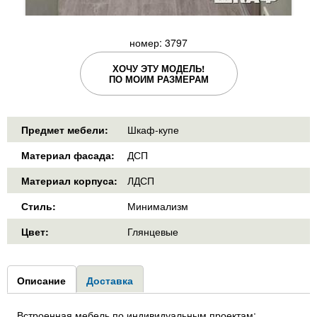
номер: 3797
ХОЧУ ЭТУ МОДЕЛЬ!
ПО МОИМ РАЗМЕРАМ
Предмет мебели:
Шкаф-купе
Материал фасада:
ДСП
Материал корпуса:
ЛДСП
Стиль:
Минимализм
Цвет:
Глянцевые
Group1
Описание
(активная
Доставка
вкладка)
Встроенная мебель по индивидуальным проектам: