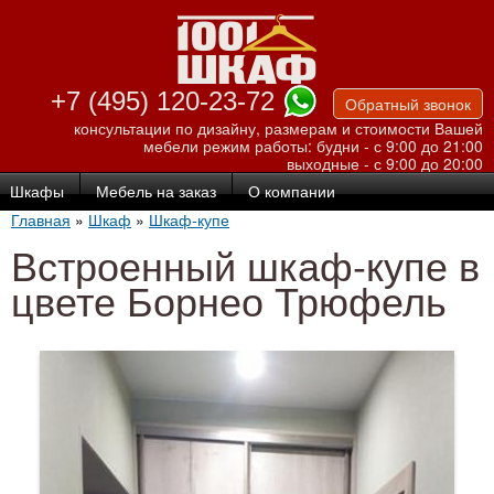
Перейти к
основному
содержанию
+7 (495) 120-23-72
Обратный звонок
консультации по дизайну, размерам и стоимости Вашей
мебели
режим работы: будни - с 9:00 до 21:00
выходные - с 9:00 до 20:00
Шкафы
Мебель на заказ
О компании
Главная
»
Шкаф
»
Шкаф-купе
Встроенный шкаф-купе в
цвете Борнео Трюфель