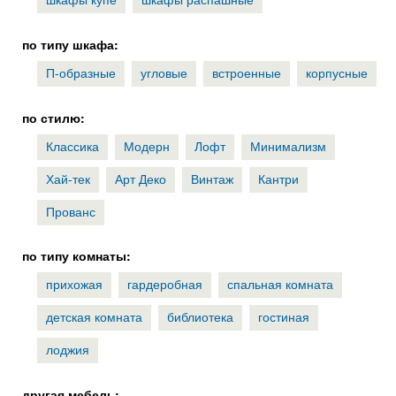
по типу шкафа:
П-образные
угловые
встроенные
корпусные
по стилю:
Классика
Модерн
Лофт
Минимализм
Хай-тек
Арт Деко
Винтаж
Кантри
Прованс
по типу комнаты:
прихожая
гардеробная
спальная комната
детская комната
библиотека
гостиная
лоджия
другая мебель: