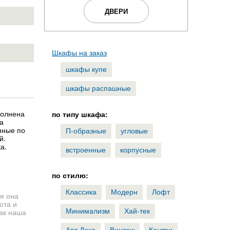
ДВЕРИ
Шкафы на заказ
шкафы купе
шкафы распашные
полнена
по типу шкафа:
а
нные по
П-образные
угловые
й.
а.
встроенные
корпусные
по стилю:
Классика
Модерн
Лофт
я она
юта и
Минимализм
Хай-тек
как наша
Арт Деко
Винтаж
Кантри