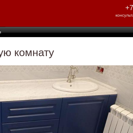
Перейти к
+7
основному
содержанию
консульт
и
ую комнату