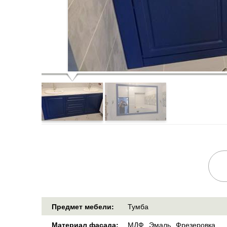
Предмет мебели:
Тумба
Материал фасада:
МДФ
Эмаль
Фрезеровка