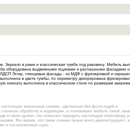
ле. Зеркало в раме и классическая тумба под раковину. Мебель вы
тумба оборудована выдвижными ящиками и распашными фасадами н
 ЛДСП Эггер, глянцевые фасады - из МДФ с фрезеровкой и окраше
выполнена в цвете тумбы, по периметру декорирована фрезеровко
ную комнату выполнена в классическом стиле по размерам заказчик
 настоящие жизненные снимки, сделанные без фотостудий и
сложную обработку и коррекцию, а показывают мебель такой, кака
юди в своих домах, что помогает передать настоящую атмосферу у
новке. Мы верим, что такие снимки лучше всего демонстрируют, 
ия и постановочных сцен.