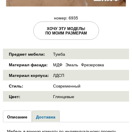
номер: 6935
ХОЧУ ЭТУ МОДЕЛЬ!
ПО МОИМ РАЗМЕРАМ
Предмет мебели:
Тумба
Материал фасада:
МДФ
Эмаль
Фрезеровка
Материал корпуса:
ЛДСП
Стиль:
Современный
Цвет:
Глянцевые
Group1
Описание
(активная
Доставка
вкладка)
Мебель в ванную комнату по индивидуальному проекту.