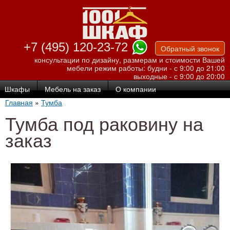
Перейти к
основному
содержанию
+7 (495) 120-23-72
Обратный звонок
консультации по дизайну, размерам и стоимости Вашей
мебели
режим работы: будни - с 9:00 до 21:00
выходные - с 9:00 до 20:00
Шкафы
Мебель на заказ
О компании
Главная
»
Тумба
Тумба под раковину на
заказ