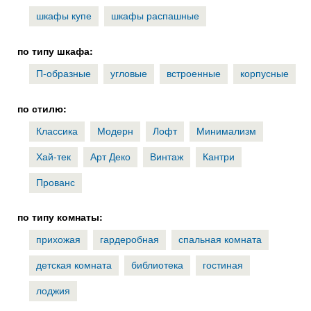
шкафы купе
шкафы распашные
по типу шкафа:
П-образные
угловые
встроенные
корпусные
по стилю:
Классика
Модерн
Лофт
Минимализм
Хай-тек
Арт Деко
Винтаж
Кантри
Прованс
по типу комнаты:
прихожая
гардеробная
спальная комната
детская комната
библиотека
гостиная
лоджия