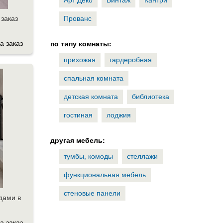
 заказ
Прованс
а заказ
по типу комнаты:
прихожая
гардеробная
спальная комната
детская комната
библиотека
гостиная
лоджия
другая мебель:
тумбы, комоды
стеллажи
функциональная мебель
стеновые панели
дами в
а заказ