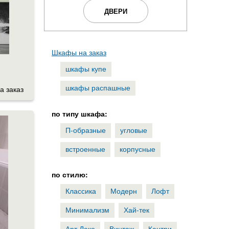
ДВЕРИ
Шкафы на заказ
шкафы купе
шкафы распашные
а заказ
по типу шкафа:
П-образные
угловые
встроенные
корпусные
по стилю:
Классика
Модерн
Лофт
Минимализм
Хай-тек
Арт Деко
Винтаж
Кантри