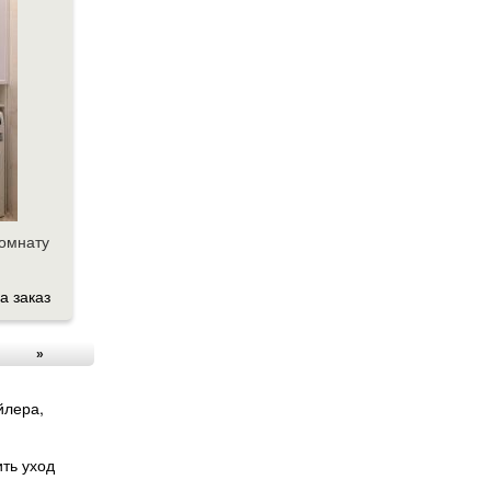
комнату
а заказ
»
йлера,
ть уход