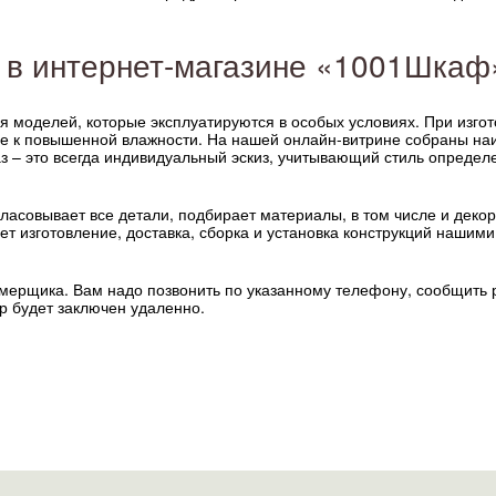
й в интернет-магазине «1001Шка
я моделей, которые эксплуатируются в особых условиях. При изго
е к повышенной влажности. На нашей онлайн-витрине собраны на
з – это всегда индивидуальный эскиз, учитывающий стиль определ
ласовывает все детали, подбирает материалы, в том числе и декор
ет изготовление, доставка, сборка и установка конструкций нашими
амерщика. Вам надо позвонить по указанному телефону, сообщить 
ор будет заключен удаленно.