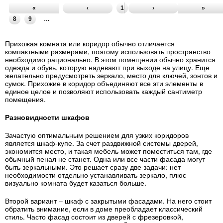
«
‹
1
2
3
›
4
5
6
»
7
8
9
…
Прихожая комната или коридор обычно отличается
компактными размерами, поэтому использовать пространство
необходимо рационально. В этом помещении обычно хранится
одежда и обувь, которую надевают при выходе на улицу. Еще
желательно предусмотреть зеркало, место для ключей, зонтов и
сумок. Прихожие в коридор объединяют все эти элементы в
единое целое и позволяют использовать каждый сантиметр
помещения.
Разновидности шкафов
Зачастую оптимальным решением для узких коридоров
является шкаф-купе. За счет раздвижной системы дверей,
экономится место, и такая мебель может поместиться там, где
обычный пенал не станет. Одна или все части фасада могут
быть зеркальными. Это решает сразу две задачи: нет
необходимости отдельно устанавливать зеркало, плюс
визуально комната будет казаться больше.
Второй вариант – шкаф с закрытыми фасадами. На него стоит
обратить внимание, если в доме преобладает классический
стиль. Часто фасад состоит из дверей с фрезеровкой,